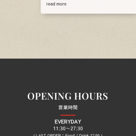
read more
OPENING HOURS
営業時間
EVERYDAY
11:30～27:30
( LAST ORDER：Food / Drink 27:00 )