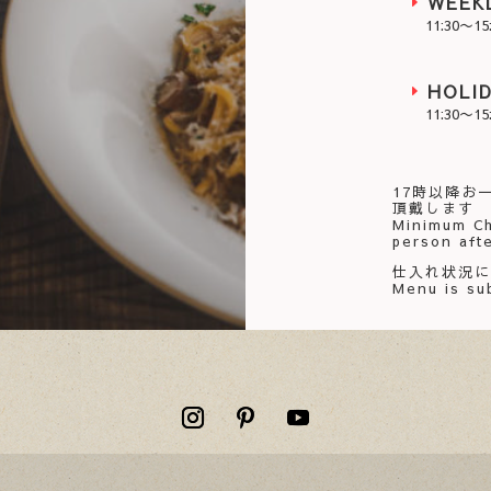
WEEK
11:30〜15
HOLI
11:30〜15
17時以降お一
頂戴します
Minimum Ch
person aft
仕入れ状況
Menu is sub