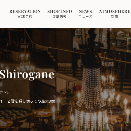
RESERVATION
SHOP INFO
NEWS
ATMOSPHERE
WEB予約
店舗情報
ニュース
空間
Shirogane
ラン。
１・２階を貸し切っての最大300