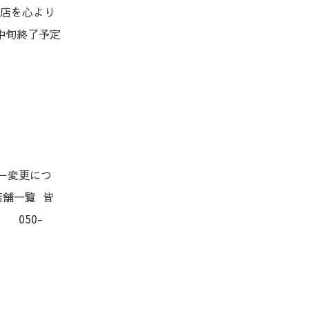
来店を心より
月中旬終了予定
ュー変更につ
店舗一覧 皆
 050-