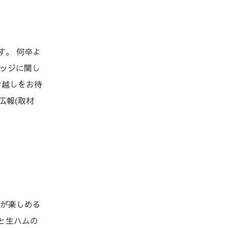
す。 何卒よ
レッジに関し
お越しをお待
 広報(取材
辛が楽しめる
と生ハムの